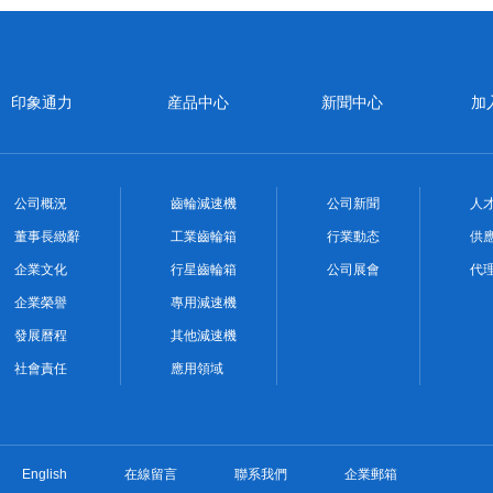
印象通力
産品中心
新聞中心
加
公司概況
齒輪減速機
公司新聞
人
董事長緻辭
工業齒輪箱
行業動态
供
企業文化
行星齒輪箱
公司展會
代
企業榮譽
專用減速機
發展曆程
其他減速機
社會責任
應用領域
English
在線留言
聯系我們
企業郵箱