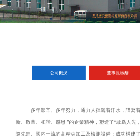
公司概況
董事長緻辭
多年艱辛、多年努力，通力人揮灑着汗水，譜寫着
新、敬業、和諧、感恩 ”的企業精神，塑造了“敢爲人
際先進、國内一流的高精尖加工及檢測設備；成功構