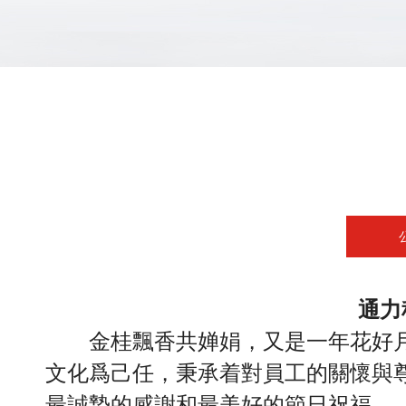
通力
金桂飄香共婵娟，又是一年花好
文化爲己任，秉承着對員工的關懷與
最誠摯的感謝和最美好的節日祝福。