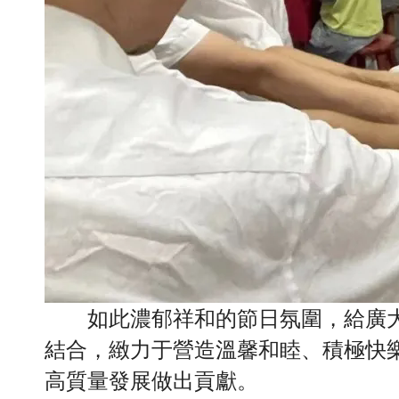
如此濃郁祥和的節日氛圍，給廣
結合，緻力于營造溫馨和睦、積極快
高質量發展做出貢獻。