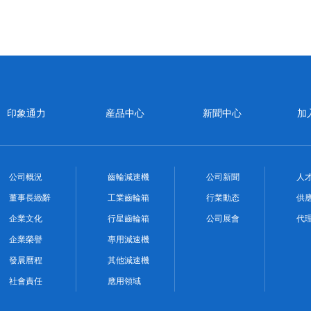
印象通力
産品中心
新聞中心
加
公司概況
齒輪減速機
公司新聞
人
董事長緻辭
工業齒輪箱
行業動态
供
企業文化
行星齒輪箱
公司展會
代
企業榮譽
專用減速機
發展曆程
其他減速機
社會責任
應用領域